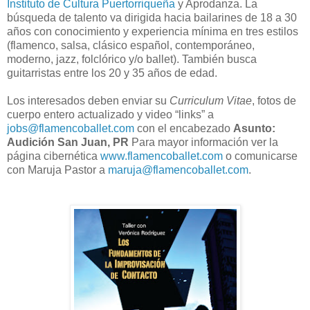
Instituto de Cultura Puertorriqueña
y Aprodanza. La
búsqueda de talento va dirigida hacia bailarines de 18 a 30
años con conocimiento y experiencia mínima en tres estilos
(flamenco, salsa, clásico español, contemporáneo,
moderno, jazz, folclórico y/o ballet). También busca
guitarristas entre los 20 y 35 años de edad.
Los interesados deben enviar su
Curriculum Vitae
, fotos de
cuerpo entero actualizado y video “links” a
jobs@flamencoballet.com
con el encabezado
Asunto:
Audición San Juan, PR
Para mayor información ver la
página cibernética
www.flamencoballet.com
o comunicarse
con Maruja Pastor a
maruja@flamencoballet.com
.