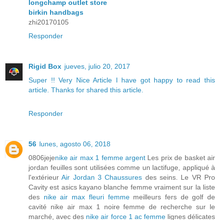
longchamp outlet store
birkin handbags
zhi20170105
Responder
Rigid Box
jueves, julio 20, 2017
Super !!
Very Nice
Article
I have got happy to read this
article.
Thanks for shared this article.
Responder
56
lunes, agosto 06, 2018
0806jeje
nike air max 1 femme argent
Les prix de basket air
jordan feuilles sont utilisées comme un lactifuge, appliqué à
l'extérieur
Air Jordan 3 Chaussures
des seins. Le VR Pro
Cavity est asics kayano blanche femme vraiment sur la liste
des
nike air max fleuri femme
meilleurs fers de golf de
cavité nike air max 1 noire femme de recherche sur le
marché, avec des
nike air force 1 ac femme
lignes délicates