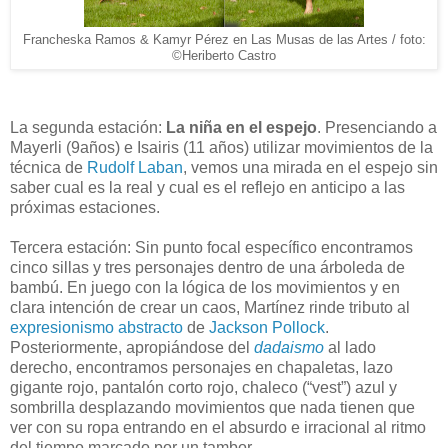
Francheska Ramos & Kamyr Pérez en Las Musas de las Artes / foto:
©Heriberto Castro
La segunda estación:
La niña en el espejo
. Presenciando a
Mayerli (9años)
e Isairis (11 años) utilizar movimientos de la
técnica de
Rudolf Laban
, vemos una mirada en el espejo sin
saber cual es la real y cual es el reflejo en anticipo a las
próximas estaciones.
Tercera estación: Sin punto focal específico encontramos
cinco sillas y tres personajes dentro de una árboleda de
bambú. En juego con la lógica de los movimientos y en
clara intención de crear un caos, Martínez rinde tributo al
expresionismo abstracto
de
Jackson Pollock
.
Posteriormente, apropiándose del
dadaismo
al lado
derecho, encontramos personajes en chapaletas, lazo
gigante rojo, pantalón corto rojo, chaleco (“vest”) azul y
sombrilla desplazando movimientos que nada tienen que
ver con su ropa entrando en el absurdo e irracional al ritmo
del tiempo marcado por un tambor.