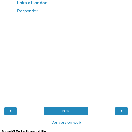
links of london
Responder
‹
›
Inicio
Ver versión web
Sobre Mi En La Punta del Pie