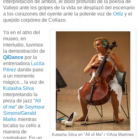
interpretación de ambos, el dolor profundo de la poesía de
Vallejo ante los golpes de la vida se desplazó del escenario
a los corazones del oyente ante la potente voz de
Ortíz
y el
quejido corpóreo de Collazo.
Ya en el atrio del
museo, en
interludio, tuvimos
la demostración de
QiDance
por la
entrenadora
Lucila
Pérez
dando paso
a un momento
mágico... la voz de
Kutasha Silva
interpretando la
pieza de jazz “
All
of me
” de
Seymour
Simons
/
Gerald
Marks
mientras
tocaba su cello a
manera de
Kutasha Silva en "All of Me" / ©Ana Martínez
contrabajo. En un