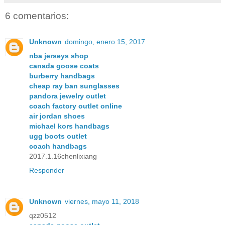
6 comentarios:
Unknown
domingo, enero 15, 2017
nba jerseys shop
canada goose coats
burberry handbags
cheap ray ban sunglasses
pandora jewelry outlet
coach factory outlet online
air jordan shoes
michael kors handbags
ugg boots outlet
coach handbags
2017.1.16chenlixiang
Responder
Unknown
viernes, mayo 11, 2018
qzz0512