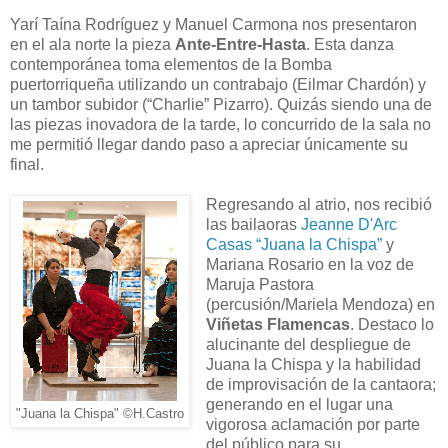
Yarí Taína Rodríguez y Manuel Carmona nos presentaron
en el ala norte la pieza
Ante-Entre-Hasta
. Esta danza
contemporánea toma elementos de la Bomba
puertorriqueña utilizando un contrabajo (Eilmar Chardón) y
un tambor subidor (“Charlie” Pizarro). Quizás siendo una de
las piezas inovadora de la tarde, lo concurrido de la sala no
me permitió llegar dando paso a apreciar únicamente su
final.
Regresando al atrio, nos recibió
las bailaoras
Jeanne D'Arc
Casas “Juana la Chispa”
y
Mariana Rosario en la voz de
Maruja Pastora
(percusión/Mariela Mendoza) en
Viñetas Flamencas
. Destaco lo
alucinante del despliegue de
Juana la Chispa y la habilidad
de improvisación de la cantaora;
generando en el lugar una
"Juana la Chispa" ©H.Castro
vigorosa aclamación por parte
del público para su