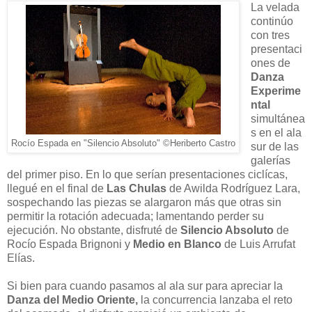
La velada
continúo
con tres
presentaci
ones de
Danza
Experime
ntal
simultánea
s en el ala
Rocío Espada en "Silencio Absoluto" ©Heriberto Castro
sur de las
galerías
del primer piso. En lo que serían presentaciones ciclícas,
llegué en el final de
Las Chulas
de Awilda Rodríguez Lara,
sospechando las piezas se alargaron más que otras sin
permitir la rotación adecuada; lamentando perder su
ejecución. No obstante, disfruté de
Silencio Absoluto
de
Rocío Espada Brignoni y
Medio en Blanco
de Luis Arrufat
Elías.
Si bien para cuando pasamos al ala sur para apreciar la
Danza del Medio
Oriente,
la concurrencia lanzaba el reto