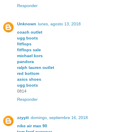
Responder
Unknown
lunes, agosto 13, 2018
coach outlet
ugg boots
fitflops
fitflops sale
michael kors
pandora
ralph lauren outlet
red bottom
asics shoes
ugg boots
0814
Responder
zzyytt
domingo, septiembre 16, 2018
nike air max 90
tom ford eyewear