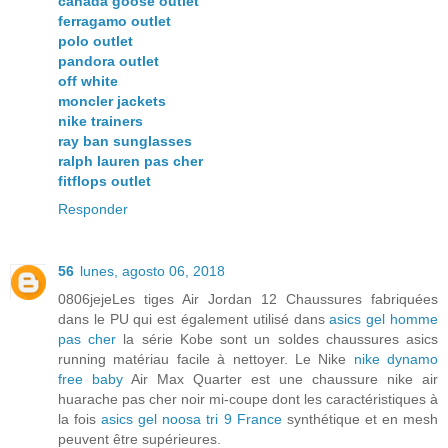
canada goose outlet
ferragamo outlet
polo outlet
pandora outlet
off white
moncler jackets
nike trainers
ray ban sunglasses
ralph lauren pas cher
fitflops outlet
Responder
56
lunes, agosto 06, 2018
0806jejeLes tiges Air Jordan 12 Chaussures fabriquées
dans le PU qui est également utilisé dans
asics gel homme
pas cher
la série Kobe sont un soldes chaussures asics
running matériau facile à nettoyer. Le Nike
nike dynamo
free baby
Air Max Quarter est une chaussure nike air
huarache pas cher noir mi-coupe dont les caractéristiques à
la fois
asics gel noosa tri 9 France
synthétique et en mesh
peuvent être supérieures.