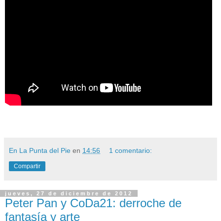
En La Punta del Pie
en
14:56
1 comentario:
Compartir
jueves, 27 de diciembre de 2012
Peter Pan y CoDa21: derroche de
fantasía y arte