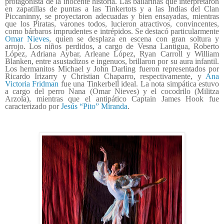
protagonista de la inocente historia. Las bailarinas que interpretaron
en zapatillas de puntas a las Tinkertots y a las Indias del Clan
Piccaninny, se proyectaron adecuadas y bien ensayadas, mientras
que los Piratas, varones todos, lucieron atractivos, convincentes,
como bárbaros imprudentes e intrépidos. Se destacó particularmente
Omar Nieves
, quien se desplaza en escena con gran soltura y
arrojo. Los niños perdidos, a cargo de Vesna Lantigua, Roberto
López, Adriana Aybar, Arleane López, Ryan Carroll y William
Blanken, entre asustadizos e ingenuos, brillaron por su aura infantil.
Los hermanitos Michael y John Darling fueron representados por
Ricardo Irizarry y Christian Chaparro, respectivamente, y
Ana
Victoria Fridman
fue una Tinkerbell ideal. La nota simpática estuvo
a cargo del perro Nana (Omar Nieves) y el cocodrilo (Militza
Arzola), mientras que el antipático Captain James Hook fue
caracterizado por
Jesús “Pito” Miranda
.