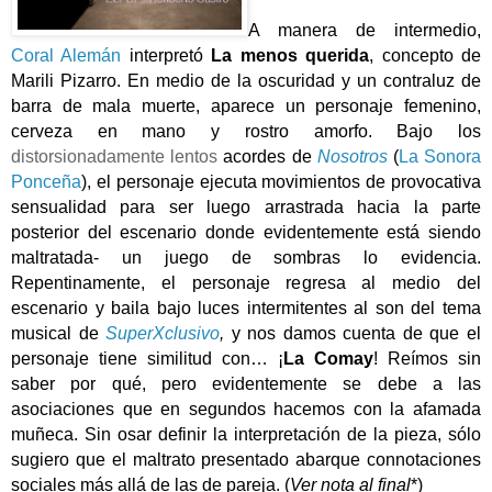
A manera de intermedio,
Coral Alemán
interpretó
La menos querida
, concepto de
Marili Pizarro. En medio de la oscuridad y un contraluz de
barra de mala muerte, aparece un personaje femenino,
cerveza en mano y rostro amorfo. Bajo los
distorsionadamente lentos
acordes de
Nosotros
(
La Sonora
Ponceña
), el personaje ejecuta movimientos de provocativa
sensualidad para ser luego arrastrada hacia la parte
posterior del escenario donde evidentemente está siendo
maltratada- un juego de sombras lo evidencia.
Repentinamente, el personaje regresa al medio del
escenario y baila bajo luces intermitentes al son del tema
musical de
SuperXclusivo
,
y nos damos cuenta de que el
personaje tiene similitud con… ¡
La Comay
! Reímos sin
saber por qué, pero evidentemente se debe a las
asociaciones que en segundos hacemos con la afamada
muñeca. Sin osar definir la interpretación de la pieza, sólo
sugiero que el maltrato presentado abarque connotaciones
sociales más allá de las de pareja. (
Ver nota al final
*)