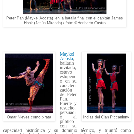
Peter Pan (Maykel Acosta) en la batalla final con el capitán James
Hook (Jesús Miranda) / foto: ©Heriberto Castro
Maykel
Acosta
,
bailarín
invitado,
estuvo
estupend
o en su
caracteri
zación
de Peter
Pan.
Fuerte y
resuelto,
persuadi
ó al
Omar Nieves como pirata
Indias del Clan Piccaninny
público
con su
capacidad histriónica y su dominio técnico, y triunfó como