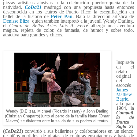
piezas artísticas alusivas a la celebración puertorriqueña de la
natividad,
CoDa21
madrugó con una propuesta hasta entonces
desconocida en los teatros de Puerto Rico: la escenificación en
ballet de la historia de
Peter Pan
. Bajo la dirección artística de
Denisse Eliza
, quien también interpretó a la juvenil Wendy Darling,
el
Centro de Bellas Artes Luis A. Ferré
albergó una aventura
mágica, repleta de color, de fantasía, de humor y sobre todo,
atractiva para grandes y chicos.
Inspirada
en el
relato
original
del
escocés
James
Mathew
Barrie
,
allá para
1904, la
Wendy (D.Eliza), Michael (Ricardo Irizarry) y John Darling
Compañ
(Christian Chaparro) junto al perro de la familia Nana (Omar
ía de
Nieves) se divierten ante la salida de sus padres al teatro.
Danza
Siglo 21
(
CoDa21
) convirtió a sus bailarines y colaboradores en un elenco
de niños perdidos, de piratas, de criaturas ensoñadoras y hasta de