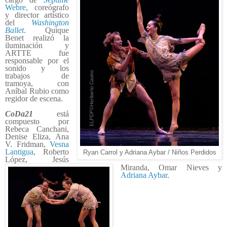
Webre
, coreógrafo
y director artístico
del
Washington
Ballet
. Quique
Benet realizó la
iluminación y
ARTTE fue
responsable por el
sonido y los
trabajos de
tramoya, con
Aníbal Rubio como
regidor de escena.
CoDa21
está
compuesto por
Rebeca Canchani,
Denise Eliza, Ana
V. Fridman,
Vesna
Lantigua
, Roberto
Ryan Carrol y Adriana Aybar / Niños Perdidos
López, Jesús
Miranda, Omar Nieves y
Adriana Aybar
.