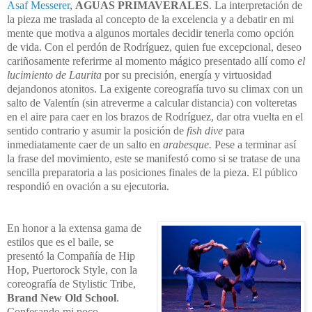
Asaf Messerer
,
AGUAS PRIMAVERALES
. La interpretación de
la pieza me traslada al concepto de la excelencia y a debatir en mi
mente que motiva a algunos mortales decidir tenerla como opción
de vida. Con el perdón de Rodríguez, quien fue excepcional, deseo
cariñosamente referirme al momento mágico presentado allí como
el
lucimiento de Laurita
por su precisión, energía y virtuosidad
dejandonos atonitos. La exigente coreografía tuvo su climax con un
salto de Valentín (sin atreverme a calcular distancia) con volteretas
en el aire para caer en los brazos de Rodríguez, dar otra vuelta en el
sentido contrario y asumir la posición de
fish dive
para
inmediatamente caer de un salto en
arabesque.
Pese a terminar así
la frase del movimiento, este se manifestó como si se tratase de una
sencilla preparatoria a las posiciones finales de la pieza. El público
respondió en ovación a su ejecutoria.
En honor a la extensa gama de
estilos que es el baile, se
presentó la Compañía de Hip
Hop, Puertorock Style, con la
coreografía de Stylistic Tribe,
Brand New Old School
.
Confesando mi poco