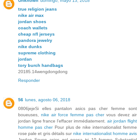
Unknown
domingo, mayo 13, 2018
true religion jeans
nike air max
jordan shoes
coach wallets
cheap nfl jerseys
pandora jewelry
nike dunks
supreme clothing
jordan
tory burch handbags
20185.14wengdongdong
Responder
56
lunes, agosto 06, 2018
0806jejeSi elles pantalon asics pas cher femme sont
boueuses,
nike air force femme pas cher
vous devez air
jordan ligne france l'effacer immédiatement.
air jordan flight
homme pas cher
Pour plus de nike internationalist femme
rose pale et gris détails sur
nike internationalist homme avis
Jordan Seven asics gel noosa tri 10 femme Substantial