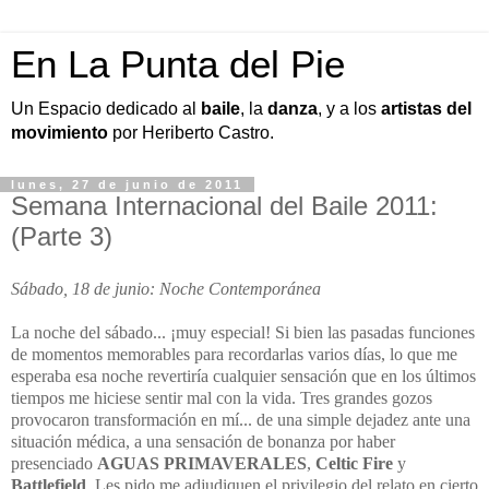
En La Punta del Pie
Un Espacio dedicado al
baile
, la
danza
, y a los
artistas del
movimiento
por Heriberto Castro.
lunes, 27 de junio de 2011
Semana Internacional del Baile 2011:
(Parte 3)
Sábado, 18 de junio: Noche Contemporánea
La noche del sábado... ¡muy especial! Si bien las pasadas funciones
de momentos memorables para recordarlas varios días, lo que me
esperaba esa noche revertiría cualquier sensación que en los últimos
tiempos me hiciese sentir mal con la vida. Tres grandes gozos
provocaron transformación en mí... de una simple dejadez ante una
situación médica, a una sensación de bonanza por haber
presenciado
AGUAS PRIMAVERALES
,
Celtic Fire
y
Battlefield
. Les pido me adjudiquen el privilegio del relato en cierto