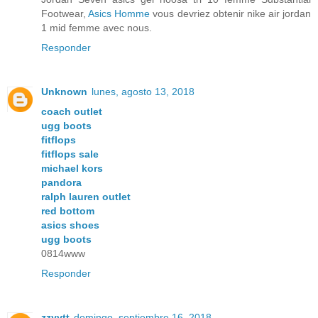
Footwear,
Asics Homme
vous devriez obtenir nike air jordan
1 mid femme avec nous.
Responder
Unknown
lunes, agosto 13, 2018
coach outlet
ugg boots
fitflops
fitflops sale
michael kors
pandora
ralph lauren outlet
red bottom
asics shoes
ugg boots
0814www
Responder
zzyytt
domingo, septiembre 16, 2018