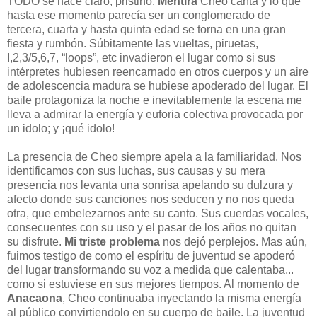
TODO se hace claro, pristino.
Mentira
Cheo canta y lo que
hasta ese momento parecía ser un conglomerado de
tercera, cuarta y hasta quinta edad se torna en una gran
fiesta y rumbón. Súbitamente las vueltas, piruetas,
I,2,3/5,6,7, “loops”, etc invadieron el lugar como si sus
intérpretes hubiesen reencarnado en otros cuerpos y un aire
de adolescencia madura se hubiese apoderado del lugar. El
baile protagoniza la noche e inevitablemente la escena me
lleva a admirar la energía y euforia colectiva provocada por
un idolo; y ¡qué idolo!
La presencia de Cheo siempre apela a la familiaridad. Nos
identificamos con sus luchas, sus causas y su mera
presencia nos levanta una sonrisa apelando su dulzura y
afecto donde sus canciones nos seducen y no nos queda
otra, que embelezarnos ante su canto. Sus cuerdas vocales,
consecuentes con su uso y el pasar de los años no quitan
su disfrute.
Mi triste problema
nos dejó perplejos. Mas aún,
fuimos testigo de como el espíritu de juventud se apoderó
del lugar transformando su voz a medida que calentaba...
como si estuviese en sus mejores tiempos. Al momento de
Anacaona
, Cheo continuaba inyectando la misma energía
al público convirtiendolo en su cuerpo de baile. La juventud