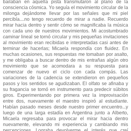
bailaban en aquella pista transmutaron al plano de la
consciencia cósmica. Yo seguía el movimiento circular de la
milonga dejándome llevar por las señales que mi piel
percibía....no tengo recuerdo de mirar a nadie. Recuerdo
mirar hacia dentro y sentir cómo se magnificaba la música
con cada uno de nuestros movimientos. Mi acostumbrado
caminar
lineal se tornó circular y mis pequeñas invitaciones
al movimiento eran recibidas e interpretadas casi antes de
terminar de hacerlas; Micaela respondía con fluidez. En
muchas ocasiones, sus respuestas me tomaban por asalto,
y me obligaba a buscar dentro de mis entrañas algún otro
movimiento que se acomodara a su respuesta para
comenzar de nuevo el ciclo con cada compás. Las
variaciones de la cadencia se extendieron en pequeños
pasos y los sentidos se agudizaban. El olfato se afinaba y
su fragancia se tornó en instrumento para predecir súbitos
giros. Experimentando por primera vez la improvisación
entre dos, nuevamente el maestro inspiró al estudiante.
Habían pasado meses desde nuestro primer encuentro...y
luego de una larga estadía en Argentina junto a Alberto,
Micaela regresaba para provocar el mirar hacia dentro
nuevamente, elevando mi experiencia y cambiando mis
percepciones. Lograba devolverme el interés que creí