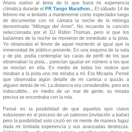
Ahora vuelvo al tema de lo que fuera mi experiencia
clímatica durante el
PR Tango Marathon
...
El sábado 14 de
febrero me vi tentado a mantenerme como espectador luego
de documentar con mi cámara la noche de la milonga
denominada “
Milonga del Amor
”. No recuerdo la canción
seleccionada por el DJ Robin Thomas, pero si que los
bailarines de la noche se movieron de inmediato a la pista.
Yo observaba el fervor de aquel momento al igual que la
inmensidad de público presente. En una esquina de la sala
y de pie, podía contemplar las caras de perfil de los que
observaban la pista... parecían igualar en número a los que
se movían en ella. En medio de todas los rostros que
miraban a la pista uno me miraba a mí. Era Micaela. Pensé
que observaba algún detalle de mi camisa o quizás a
alguien detrás de mí. La distancia era considerable, pero era
indiscutible... en medio de un mar de gente, su mirada
precisa se encontraba con la mía.
Pensé en la posibilidad de que aquellos ojos claros
estuviesen en el proceso de un
cabeceo
(invitación a bailar)
pero la posibilidad solo cruzó en mi mente de manera fugaz
dada mi limitada experiencia y sus avanzadas destrezas.