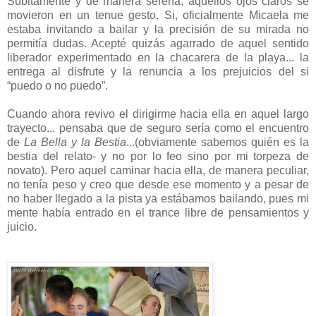
Súbitamente y de manera serena, aquellos ojos claros se
movieron en un tenue gesto. Si, oficialmente Micaela me
estaba invitando a bailar y la precisión de su mirada no
permitía dudas. Acepté quizás agarrado de aquel sentido
liberador experimentado en la chacarera de la playa... la
entrega al disfrute y la renuncia a los prejuicios del si
“puedo o no puedo”.
Cuando ahora revivo el dirigirme hacia ella en aquel largo
trayecto... pensaba que de seguro sería como el encuentro
de
La Bella y la Bestia
...(obviamente sabemos quién es la
bestia del relato- y no por lo feo sino por mi torpeza de
novato). Pero aquel caminar hacia ella, de manera peculiar,
no tenía peso y creo que desde ese momento y a pesar de
no haber llegado a la pista ya estábamos bailando, pues mi
mente había entrado en el trance libre de pensamientos y
juicio.