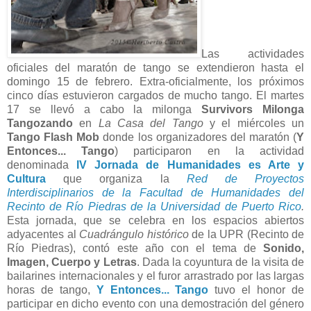
Las actividades
oficiales del maratón de tango se extendieron hasta el
domingo 15 de febrero. Extra-oficialmente, los próximos
cinco días estuvieron cargados de mucho tango. El martes
17 se llevó a cabo la milonga
Survivors Milonga
Tangozando
en
La Casa del Tango
y el miércoles un
Tango Flash Mob
donde los organizadores del maratón (
Y
Entonces... Tango
) participaron en la actividad
denominada
IV Jornada de Humanidades es Arte y
Cultura
que organiza la
Red de Proyectos
Interdisciplinarios de la Facultad de Humanidades del
Recinto de Río Piedras de la Universidad de Puerto Rico
.
Esta jornada, que se celebra en los espacios abiertos
adyacentes al
Cuadrángulo histórico
de la UPR (Recinto de
Río Piedras), contó este año con el tema de
Sonido,
Imagen, Cuerpo y Letras
. Dada la coyuntura de la visita de
bailarines internacionales y el furor arrastrado por las largas
horas de tango,
Y Entonces... Tango
tuvo el honor de
participar en dicho evento con una demostración del género