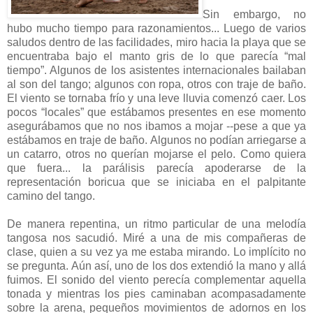
Sin embargo, no
hubo mucho tiempo para razonamientos... Luego de varios
saludos dentro de las facilidades, miro hacia la playa que se
encuentraba bajo el manto gris de lo que parecía “mal
tiempo”. Algunos de los asistentes internacionales bailaban
al son del tango; algunos con ropa, otros con traje de baño.
El viento se tornaba frío y una leve lluvia comenzó caer. Los
pocos “locales” que estábamos presentes en ese momento
asegurábamos que no nos ibamos a mojar --pese a que ya
estábamos en traje de baño. Algunos no podían arriegarse a
un catarro, otros no querían mojarse el pelo. Como quiera
que fuera... la parálisis parecía apoderarse de la
representación boricua que se iniciaba en el palpitante
camino del tango.
De manera repentina, un ritmo particular de una melodía
tangosa nos sacudió. Miré a una de mis compañeras de
clase, quien a su vez ya me estaba mirando. Lo implícito no
se pregunta. Aún así, uno de los dos extendió la mano y allá
fuimos. El sonido del viento perecía complementar aquella
tonada y mientras los pies caminaban acompasadamente
sobre la arena, pequeños movimientos de adornos en los